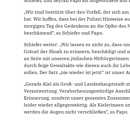
Schiefer, und Seyran Papo als Abgeordnete aus K
„Wir sind bestürzt über den Vorfall, der sich
hat. Wir hoffen, dass bei der Polizei Hinweise a
morgigen Tag des Gedenkens an die Opfer des Na
beschämend“, so Schiefer und Papo.
Schiefer weiter: „Wir lassen es nicht zu, dass
Gräuel der Shoah zu erinnern, beschädigt und m
an Seite mit unseren jüdischen Mitbürgerinnen
durch feige Gewaltakte wie diesen auch ihr Le
sollen. Der Satz „nie wieder ist jetzt“ ist unser 
„Gerade Kiel als Groß- und Landeshauptstadt ste
Verantwortung. Verabscheuungswürdige Anschläg
Erinnerung, sondern unser gesamtes Zusammenl
leider wieder allgegenwärtig. Als Kielerinnen u
werden die Augen nicht verschließen“, so Papo.