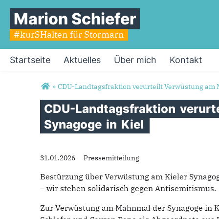
Marion Schiefer
#kurSHalten für Stormarn
Startseite
Aktuelles
Über mich
Kontakt
Sie sind hier
»
CDU-Landtagsfraktion verurteilt Verwüstung am 
CDU-Landtagsfraktion
verurt
Synagoge
in
Kiel
31.01.2026
Pressemitteilung
Bestürzung über Verwüstung am Kieler Synagoge
– wir stehen solidarisch gegen Antisemitismus.
Zur Verwüstung am Mahnmal der Synagoge in Ki