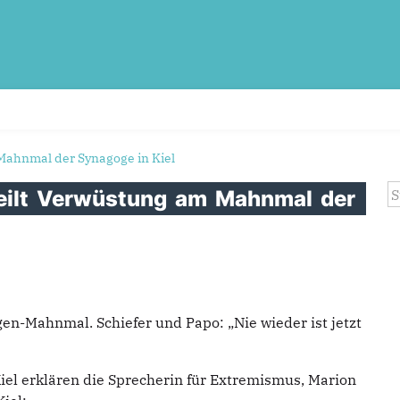
Mahnmal der Synagoge in Kiel
S
eilt
Verwüstung
am
Mahnmal
der
n-Mahnmal. Schiefer und Papo: „Nie wieder ist jetzt
el erklären die Sprecherin für Extremismus, Marion