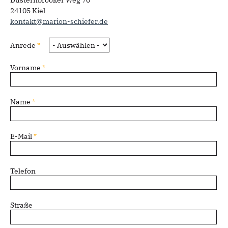
Düsternbrooker Weg 70
24105 Kiel
kontakt@marion-schiefer.de
Anrede
*
Vorname
*
Name
*
E-Mail
*
Telefon
Straße