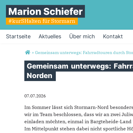
Marion Schiefer
#kurSHalten für Stormarn
Startseite
Aktuelles
Über mich
Kontakt
Sie sind hier
»
Gemeinsam unterwegs: Fahrradtouren durch St
Gemeinsam
unterwegs:
Fahr
Norden
07.07.2026
Im Sommer lässt sich Stormarn-Nord besonder
wir im Team beschlossen, dass wir an zwei Ju
einladen möchten, einmal in Bargteheide-Land 
Im Mittelpunkt stehen dabei nicht sportliche 